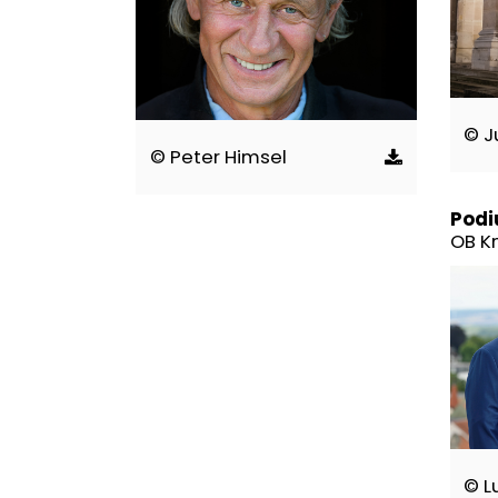
© J
© Peter Himsel
Podi
OB K
© L