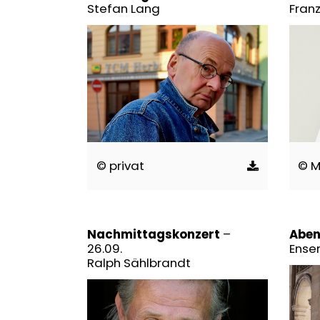
Stefan Lang
Fran
© privat
© M
Nachmittagskonzert
–
Aben
26.09.
Ense
Ralph Sählbrandt