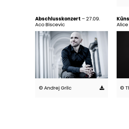
Abschlusskonzert
– 27.09.
Künst
Aco Biscevic
Alice
© Andrej Grilc
© T