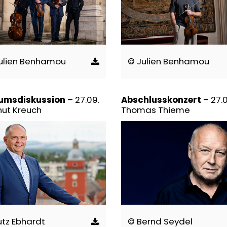
ulien Benhamou
© Julien Benhamou
umsdiskussion
– 27.09.
Abschlusskonzert
– 27.
nut Kreuch
Thomas Thieme
utz Ebhardt
© Bernd Seydel