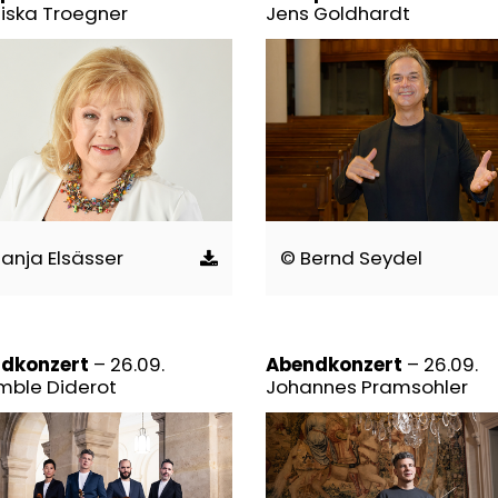
ziska Troegner
Jens Goldhardt
anja Elsässer
© Bernd Seydel
dkonzert
– 26.09.
Abendkonzert
– 26.09.
mble Diderot
Johannes Pramsohler